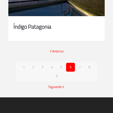
Índigo Patagonia
Anterior
1
2
3
4
5
6
7
8
9
Siguiente