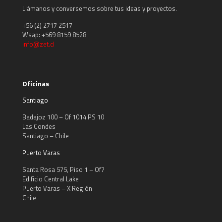
Llámanos y conversemos sobre tus ideas y proyectos.
+56 (2) 2717 2517
Wsap: +569 8159 8528
info@zet.cl
Oficinas
Santiago
Badajoz 100 – Of 1014 PS 10
Las Condes
Santiago – Chile
Puerto Varas
Santa Rosa 575, Piso 1 – Of7
Edificio Central Lake
Puerto Varas – X Región
Chile