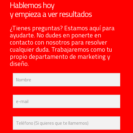
Hablemos hoy
y empieza a ver resultados
¿Tienes preguntas? Estamos aquí para
ayudarte. No dudes en ponerte en
contacto con nosotros para resolver
cualquier duda. Trabajaremos como tu
propio departamento de marketing y
diseño.