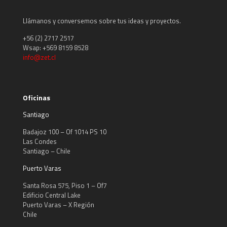
Llámanos y conversemos sobre tus ideas y proyectos.
+56 (2) 2717 2517
Wsap: +569 8159 8528
info@zet.cl
Oficinas
Santiago
Badajoz 100 – Of 1014 PS 10
Las Condes
Santiago – Chile
Puerto Varas
Santa Rosa 575, Piso 1 – Of7
Edificio Central Lake
Puerto Varas – X Región
Chile