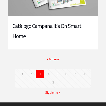
Catálogo Campaña It’s On Smart
Home
Anterior
1
2
3
4
5
6
7
8
9
Siguiente