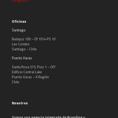
info@zet.cl
Oficinas
Santiago
Badajoz 100 – Of 1014 PS 10
Las Condes
Santiago – Chile
Puerto Varas
Santa Rosa 575, Piso 1 – Of7
Edificio Central Lake
Puerto Varas – X Región
Chile
Nosotros
Somos una agencia integrada de Branding y