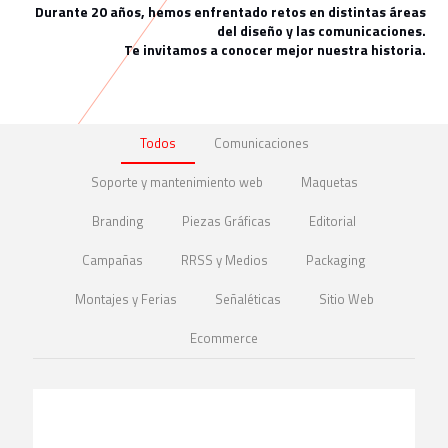
Durante 20 años, hemos enfrentado retos en distintas áreas
del diseño y las comunicaciones.
Te invitamos a conocer mejor nuestra historia.
Todos
Comunicaciones
Soporte y mantenimiento web
Maquetas
Branding
Piezas Gráficas
Editorial
Campañas
RRSS y Medios
Packaging
Montajes y Ferias
Señaléticas
Sitio Web
Ecommerce