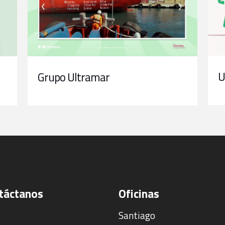
U
n
Grupo Ultramar
táctanos
Oficinas
Santiago