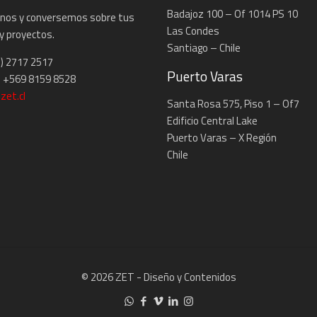
Badajoz 100 – Of 1014 PS 10
nos y conversemos sobre tus
Las Condes
y proyectos.
Santiago – Chile
2) 2717 2517
Puerto Varas
 +569 8159 8528
zet.cl
Santa Rosa 575, Piso 1 – Of7
Edificio Central Lake
Puerto Varas – X Región
Chile
© 2026 ZET - Diseño y Contenidos