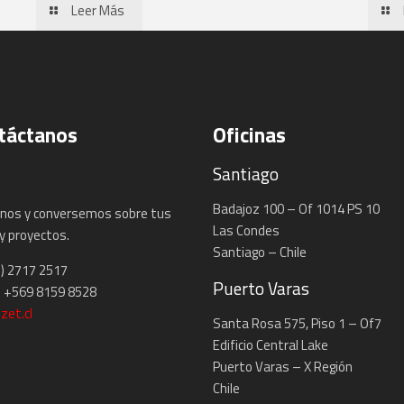
Leer Más
táctanos
Oficinas
Santiago
Badajoz 100 – Of 1014 PS 10
nos y conversemos sobre tus
Las Condes
y proyectos.
Santiago – Chile
2) 2717 2517
Puerto Varas
 +569 8159 8528
zet.cl
Santa Rosa 575, Piso 1 – Of7
Edificio Central Lake
Puerto Varas – X Región
Chile