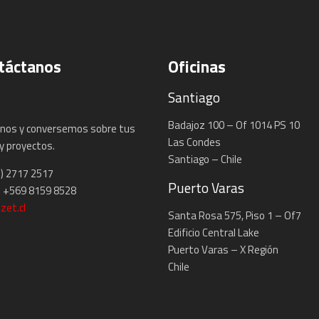
táctanos
Oficinas
Santiago
Badajoz 100 – Of 1014 PS 10
nos y conversemos sobre tus
Las Condes
y proyectos.
Santiago – Chile
2) 2717 2517
Puerto Varas
 +569 8159 8528
zet.cl
Santa Rosa 575, Piso 1 – Of7
Edificio Central Lake
Puerto Varas – X Región
Chile