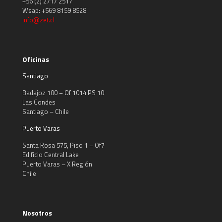
+56 (2) 2717 2517
Wsap: +569 8159 8528
info@zet.cl
Oficinas
Santiago
Badajoz 100 – Of 1014 PS 10
Las Condes
Santiago – Chile
Puerto Varas
Santa Rosa 575, Piso 1 – Of7
Edificio Central Lake
Puerto Varas – X Región
Chile
Nosotros