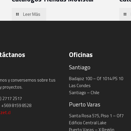
Leer Más
táctanos
Oficinas
Santiago
Badajoz 100 – Of 1014 PS 10
nos y conversemos sobre tus
Las Condes
y proyectos.
Santiago – Chile
2) 2717 2517
Puerto Varas
 +569 8159 8528
zet.cl
Santa Rosa 575, Piso 1 – Of7
Edificio Central Lake
Puerto Varas – X Región