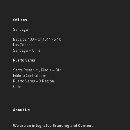
Offices
Santiago
Badajoz 100 – Of 1014 PS 10
Las Condes
Santiago – Chile
Puerto Varas
Santa Rosa 575, Piso 1 – Of7
Edificio Central Lake
Puerto Varas – X Región
Chile
About Us
We are an integrated Branding and Content