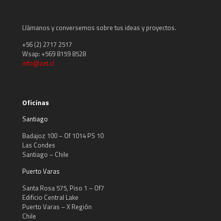
Llámanos y conversemos sobre tus ideas y proyectos.
+56 (2) 2717 2517
Wsap: +569 8159 8528
info@zet.cl
Oficinas
Santiago
Badajoz 100 – Of 1014 PS 10
Las Condes
Santiago – Chile
Puerto Varas
Santa Rosa 575, Piso 1 – Of7
Edificio Central Lake
Puerto Varas – X Región
Chile