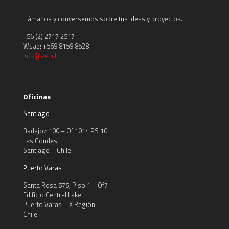
Llámanos y conversemos sobre tus ideas y proyectos.
+56 (2) 2717 2517
Wsap: +569 8159 8528
info@zet.cl
Oficinas
Santiago
Badajoz 100 – Of 1014 PS 10
Las Condes
Santiago – Chile
Puerto Varas
Santa Rosa 575, Piso 1 – Of7
Edificio Central Lake
Puerto Varas – X Región
Chile