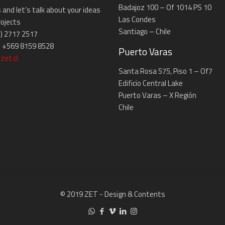
Badajoz 100 – Of 1014 PS 10
s and let’s talk about your ideas
Las Condes
rojects
Santiago – Chile
2) 2717 2517
 +569 8159 8528
Puerto Varas
zet.cl
Santa Rosa 575, Piso 1 – Of7
Edificio Central Lake
Puerto Varas – X Región
Chile
© 2019 ZET - Design & Contents