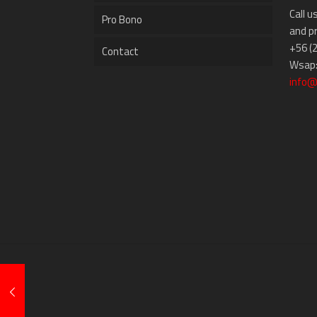
Call u
Pro Bono
and p
+56 (
Contact
Wsap:
info@