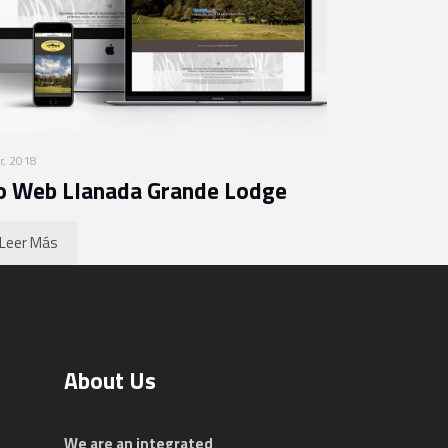
r, 2018
io Web Llanada Grande Lodge
Leer Más
About Us
We are an integrated