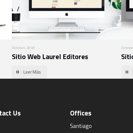
October, 2018
Octobe
Sitio Web Laurel Editores
Sit
Leer Más
tact Us
Offices
Santiago