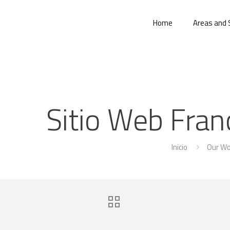
Home
Areas and 
Sitio Web Fra
Inicio
Our Wo