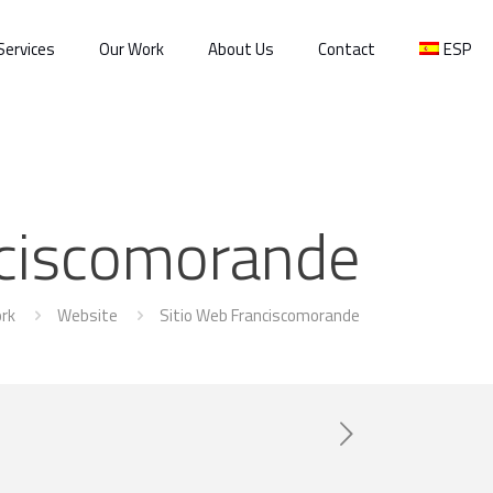
Services
Our Work
About Us
Contact
ESP
nciscomorande
rk
Website
Sitio Web Franciscomorande