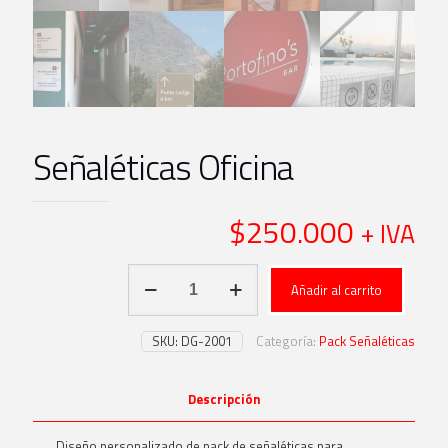
Señaléticas Oficina
$
250.000
+ IVA
Señaléticas
Añadir al carrito
Oficina
cantidad
SKU:
DG-2001
Categoría:
Pack Señaléticas
Descripción
Diseño personalizado de pack de señaléticas para