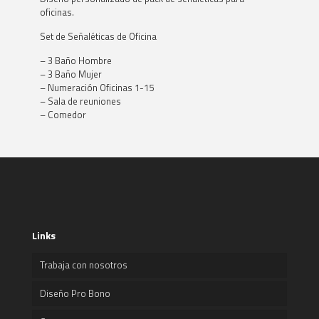
oficinas.
Set de Señaléticas de Oficina
– 3 Baño Hombre
– 3 Baño Mujer
– Numeración Oficinas 1-15
– Sala de reuniones
– Comedor
Links
Trabaja con nosotros
Diseño Pro Bono