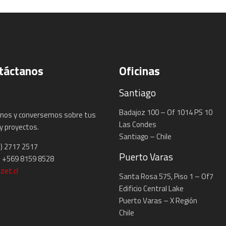
táctanos
Oficinas
Santiago
Badajoz 100 – Of 1014 PS 10
nos y conversemos sobre tus
Las Condes
y proyectos.
Santiago – Chile
2) 2717 2517
Puerto Varas
 +569 8159 8528
zet.cl
Santa Rosa 575, Piso 1 – Of7
Edificio Central Lake
Puerto Varas – X Región
Chile